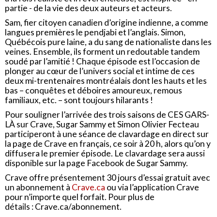
partie - de la vie des deux auteurs et acteurs.
Sam, fier citoyen canadien d’origine indienne, a comme
langues premières le pendjabi et l’anglais. Simon,
Québécois pure laine, a du sang de nationaliste dans les
veines. Ensemble, ils forment un redoutable tandem
soudé par l’amitié ! Chaque épisode est l’occasion de
plonger au cœur de l’univers social et intime de ces
deux mi-trentenaires montréalais dont les hauts et les
bas – conquêtes et déboires amoureux, remous
familiaux, etc. – sont toujours hilarants !
Pour souligner l’arrivée des trois saisons de CES GARS-
LÀ sur Crave, Sugar Sammy et Simon Olivier Fecteau
participeront à une séance de clavardage en direct sur
la page de Crave en français, ce soir à 20 h, alors qu’on y
diffusera le premier épisode. Le clavardage sera aussi
disponible sur la page Facebook de Sugar Sammy.
Crave offre présentement 30 jours d’essai gratuit avec
un abonnement à
Crave.ca
ou via l’application Crave
pour n’importe quel forfait. Pour plus de
détails : Crave.ca/abonnement.