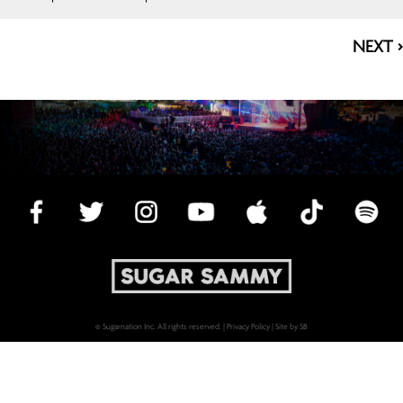
NEXT >
© Sugarnation Inc. All rights reserved. |
Privacy Policy
|
Site by SB