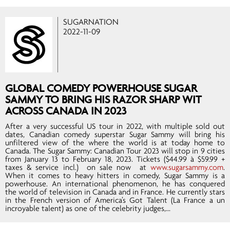
SUGARNATION
2022-11-09
GLOBAL COMEDY POWERHOUSE SUGAR
SAMMY TO BRING HIS RAZOR SHARP WIT
ACROSS CANADA IN 2023
After a very successful US tour in 2022, with multiple sold out
dates, Canadian comedy superstar Sugar Sammy will bring his
unfiltered view of the where the world is at today home to
Canada. The Sugar Sammy: Canadian Tour 2023 will stop in 9 cities
from January 13 to February 18, 2023. Tickets ($44.99 à $59.99 +
taxes & service incl.) on sale now at
www.sugarsammy.com
.
When it comes to heavy hitters in comedy, Sugar Sammy is a
powerhouse. An international phenomenon, he has conquered
the world of television in Canada and in France. He currently stars
in the French version of America’s Got Talent (La France a un
incroyable talent) as one of the celebrity judges,...