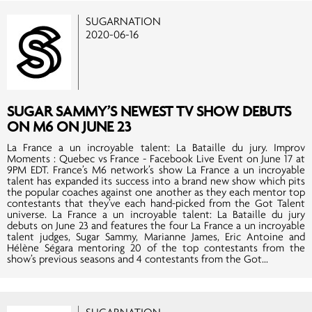
SUGARNATION
2020-06-16
SUGAR SAMMY’S NEWEST TV SHOW DEBUTS
ON M6 ON JUNE 23
La France a un incroyable talent: La Bataille du jury. Improv
Moments : Quebec vs France - Facebook Live Event on June 17 at
9PM EDT. France’s M6 network’s show La France a un incroyable
talent has expanded its success into a brand new show which pits
the popular coaches against one another as they each mentor top
contestants that they’ve each hand-picked from the Got Talent
universe. La France a un incroyable talent: La Bataille du jury
debuts on June 23 and features the four La France a un incroyable
talent judges, Sugar Sammy, Marianne James, Eric Antoine and
Hélène Ségara mentoring 20 of the top contestants from the
show’s previous seasons and 4 contestants from the Got...