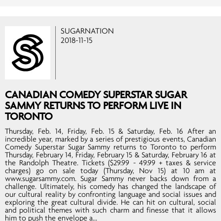
SUGARNATION
2018-11-15
CANADIAN COMEDY SUPERSTAR SUGAR
SAMMY RETURNS TO PERFORM LIVE IN
TORONTO
Thursday, Feb. 14, Friday, Feb. 15 & Saturday, Feb. 16 After an
incredible year, marked by a series of prestigious events, Canadian
Comedy Superstar Sugar Sammy returns to Toronto to perform
Thursday, February 14, Friday, February 15 & Saturday, February 16 at
the Randolph Theatre. Tickets ($29.99 - 49.99 + taxes & service
charges) go on sale today (Thursday, Nov 15) at 10 am at
www.sugarsammy.com. Sugar Sammy never backs down from a
challenge. Ultimately, his comedy has changed the landscape of
our cultural reality by confronting language and social issues and
exploring the great cultural divide. He can hit on cultural, social
and political themes with such charm and finesse that it allows
him to push the envelope a...