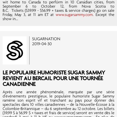
wit home to Canada to perform in 10 Canadian cities, from
September 6 to October 12, from Nova Scotia to
B.C. Tickets ($39.99 - $56.99 + taxes & service charges) go on sale
Friday, May 3, at 11 am ET at
www.sugarsammy.com
. Except the
show in...
SUGARNATION
2019-04-30
LE POPULAIRE HUMORISTE SUGAR SAMMY
REVIENT AU BERCAIL POUR UNE TOURNÉE
CANADIENNE
Après une année phénoménale, marquée par une série
d’événements prestigieux, le populaire humoriste Sugar Sammy
ramène son esprit vif et tranchant au pays pour donner des
spectacles dans 10 villes canadiennes – de la Nouvelle-Écosse à la
Colombie-Britannique – du 6 septembre au 12 octobre. Les billets
(39,99 $ à 56,99 $ + taxes et frais de service) seront en vente dès le
vendredi 3 mai à 11 h HE au www.sugarsammy.com. En plus de