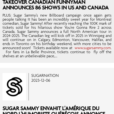
TAKEOVER CANADIAN FUNNYMAN
ANNOUNCES 86 SHOWS IN US AND CANADA
PLUS: Sugar Sammy’s new Billboard campaign once again gets
people talking It has been an incredibly sweet year for Montreal
comedian, Sugar Sammy! After recently reaching the 100K mark of
tickets sold for his hilarious show You’re Gonna Rire 2 across
Canada, Sugar Sammy announces a full North American tour in
2024-2025. The Canadian leg will kick off in 2025 in Winnipeg and
will continue on in Calgary, Edmonton, Vancouver, Halifax, and
ends in Toronto on his birthday weekend, with more cities to be
announced soon! Tickets available now at
www.sugarsammy.com
.
For fans in La Belle Province, tickets continue to fly off the
shelves at an unbelievable pace,...
SUGARNATION
2023-12-06
SUGAR SAMMY ENVAHIT L'AMÉRIQUE DU
NORD L'HUMORISTE QUÉBÉCOIS ANNONCE