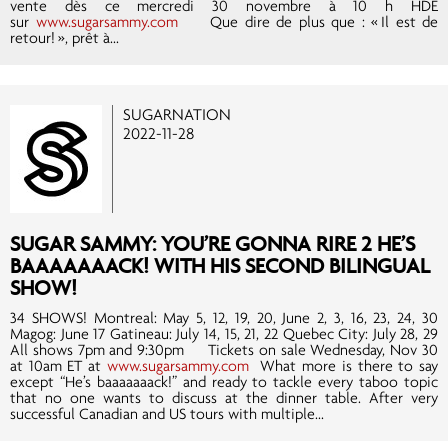
vente dès ce mercredi 30 novembre à 10 h HDE
sur
www.sugarsammy.com
Que dire de plus que : « Il est de
retour! », prêt à...
SUGARNATION
2022-11-28
SUGAR SAMMY: YOU’RE GONNA RIRE 2 HE’S
BAAAAAAACK! WITH HIS SECOND BILINGUAL
SHOW!
34 SHOWS! Montreal: May 5, 12, 19, 20, June 2, 3, 16, 23, 24, 30
Magog: June 17 Gatineau: July 14, 15, 21, 22 Quebec City: July 28, 29
All shows 7pm and 9:30pm Tickets on sale Wednesday, Nov 30
at 10am ET at
www.sugarsammy.com
What more is there to say
except “He’s baaaaaaack!” and ready to tackle every taboo topic
that no one wants to discuss at the dinner table. After very
successful Canadian and US tours with multiple...