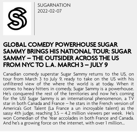
SUGARNATION
2022-02-07
GLOBAL COMEDY POWERHOUSE SUGAR
SAMMY BRINGS HIS NATIONAL TOUR: SUGAR
SAMMY – THE OUTSIDER ACROSS THE US
FROM NYC TO L.A. MARCH 3 – JULY 9
Canadian comedy superstar Sugar Sammy returns to the US, on
tour from March 3 to July 9, ready to take on the US with his
unfiltered view of the where the world is at today. When it
comes to heavy hitters in comedy, Sugar Sammy is a powerhouse.
He’s conquered the rest of the territories and now he’s coming
for the US! Sugar Sammy is an international phenomenon, a TV
star in both Canada and France – he stars in the French version of
America’s Got Talent (La France a un incroyable talent) as the
sassy 4th judge, reaching 3.5 – 4.2 million viewers per week. He’s
won Comedian of the Year accolades in both France and Canada.
And he’s a growing force on the internet, with over 1 million...