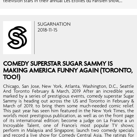
television stars in their annual Les Étoiles du Parisien show,...
SUGARNATION
2018-11-15
COMEDY SUPERSTAR SUGAR SAMMY IS
MAKING AMERICA FUNNY AGAIN (TORONTO,
TOO!)
Chicago, San Jose, New York, Atlanta, Washington, D.C., Seattle
And Toronto February & March, 2019 After an incredible year,
marked by a series of prestigious events, comedy superstar Sugar
Sammy is heading out across the US and Toronto in February &
March of 2019, to bring them some much-needed comic relief.
This past year has seen him featured in the New York Times, the
world’s most prestigious publication, as well as on the front page
of its international edition; become a judge on La France a un
Incroyable Talent, one of France’s most popular TV shows;
perform in Malaysia and Singapore; launch two comedy specials
and record a live show for Comedy Central Asia. The ratings for