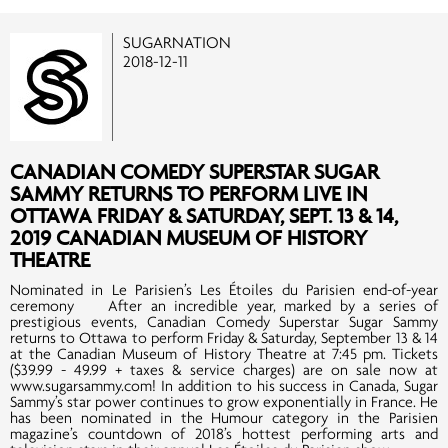
SUGARNATION
2018-12-11
CANADIAN COMEDY SUPERSTAR SUGAR
SAMMY RETURNS TO PERFORM LIVE IN
OTTAWA FRIDAY & SATURDAY, SEPT. 13 & 14,
2019 CANADIAN MUSEUM OF HISTORY
THEATRE
Nominated in Le Parisien’s Les Étoiles du Parisien end-of-year
ceremony After an incredible year, marked by a series of
prestigious events, Canadian Comedy Superstar Sugar Sammy
returns to Ottawa to perform Friday & Saturday, September 13 & 14
at the Canadian Museum of History Theatre at 7:45 pm. Tickets
($39.99 - 49.99 + taxes & service charges) are on sale now at
www.sugarsammy.com! In addition to his success in Canada, Sugar
Sammy’s star power continues to grow exponentially in France. He
has been nominated in the Humour category in the Parisien
magazine’s countdown of 2018’s hottest performing arts and