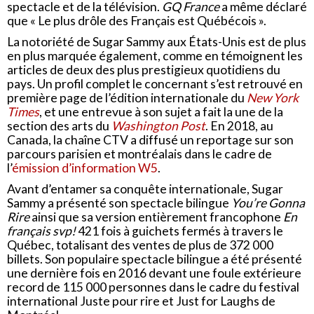
spectacle et de la télévision.
GQ France
a même déclaré
que « Le plus drôle des Français est Québécois ».
La notoriété de Sugar Sammy aux États-Unis est de plus
en plus marquée également, comme en témoignent les
articles de deux des plus prestigieux quotidiens du
pays. Un profil complet le concernant s’est retrouvé en
première page de l’édition internationale du
New York
Times
, et une entrevue à son sujet a fait la une de la
section des arts du
Washington Post
. En 2018, au
Canada, la chaîne CTV a diffusé un reportage sur son
parcours parisien et montréalais dans le cadre de
l’
émission d’information W5
.
Avant d’entamer sa conquête internationale, Sugar
Sammy a présenté son spectacle bilingue
You’re Gonna
Rire
ainsi que sa version entièrement francophone
En
français svp!
421 fois à guichets fermés à travers le
Québec, totalisant des ventes de plus de 372 000
billets. Son populaire spectacle bilingue a été présenté
une dernière fois en 2016 devant une foule extérieure
record de 115 000 personnes dans le cadre du festival
international Juste pour rire et Just for Laughs de