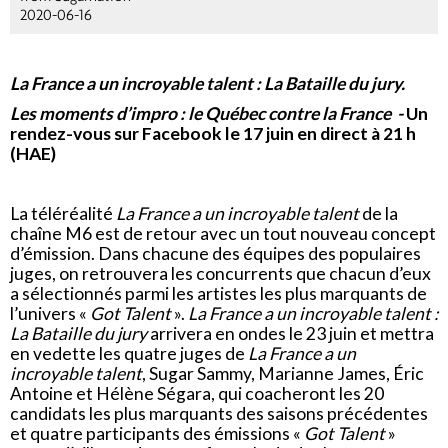
2020-06-16
La France a un incroyable talent : La Bataille du jury.
Les moments d’impro : le Québec contre la France -
Un
rendez-vous sur Facebook le 17 juin en direct à 21 h
(HAE)
La téléréalité
La France a un incroyable talent
de la
chaîne M6 est de retour avec un tout nouveau concept
d’émission. Dans chacune des équipes des populaires
juges, on retrouvera les concurrents que chacun d’eux
a sélectionnés parmi les artistes les plus marquants de
l’univers «
Got Talent
».
La France a un incroyable talent :
La Bataille du jury
arrivera en ondes le 23 juin et mettra
en vedette les quatre juges de
La France a un
incroyable talent
, Sugar Sammy, Marianne James, Éric
Antoine et Hélène Ségara, qui coacheront les 20
candidats les plus marquants des saisons précédentes
et quatre participants des émissions «
Got Talent
»