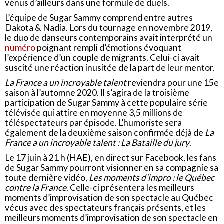
venus d’ailleurs dans une formule de duels.
L’équipe de Sugar Sammy comprend entre autres
Dakota & Nadia. Lors du tournage en novembre 2019,
le duo de danseurs contemporains avait interprété un
numéro
poignant rempli d’émotions évoquant
l’expérience d’un couple de migrants. Celui-ci avait
suscité une réaction inusitée de la part de leur mentor.
La France a un incroyable talent
reviendra pour une 15
e
saison à l’automne 2020. Il s’agira de la troisième
participation de Sugar Sammy à cette populaire série
télévisée qui attire en moyenne 3,5 millions de
téléspectateurs par épisode. L’humoriste sera
également de la deuxième saison confirmée déjà de
La
France a un incroyable talent : La Bataille du jury
.
Le 17 juin à 21 h (HAE), en direct sur Facebook, les fans
de Sugar Sammy pourront visionner en sa compagnie sa
toute dernière vidéo,
Les moments d’impro : le Québec
contre la France
. Celle-ci présentera les meilleurs
moments d’improvisation de son spectacle au Québec
vécus avec des spectateurs français présents, et les
meilleurs moments d’improvisation de son spectacle en